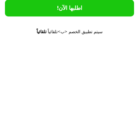
اطلبها الآن!
سيتم تطبيق الخصم <ب>تلقائياً
تلقائياً