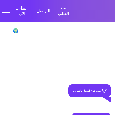
تتبع
اطلبها
التواصل
الطلب
الآن!
Poliglu Language Translator Device 🌍
وفر ما يصل إلى
-70%
مع جميع طلبات الرزمة!
يعمل دون اتصال بالإنترنت