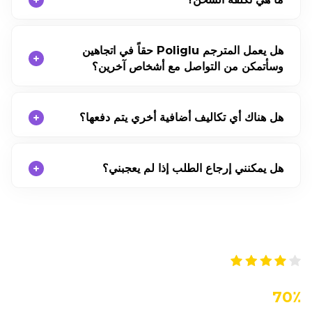
هل يعمل المترجم Poliglu حقاً في اتجاهين
وسأتمكن من التواصل مع أشخاص آخرين؟
هل هناك أي تكاليف أضافية أخري يتم دفعها؟
هل يمكنني إرجاع الطلب إذا لم يعجبني؟
200.000+
العملاء الراضون
70٪؜
Get Poliglu for
OFF and Speak