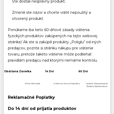
Ste dostali nesprávny produkt;
Zmenili ste názor a chcete vrátiť nepoužitý a
otvorený produkt.
Ponúkame iba tieto 60-dňové zásady vrátenia
fyzických produktov zakúpených na tejto webovej
stránke/ Ak ste si zakúpili produkty „Poliglu“ od iných
predajcov, pozrite si stránku nákupu pre vrátenie
tovaru, pretože takéto vrátenie môže podliehať
pravidlám predajcu nad ktorými nemáme kontrolu.
Obdržaná Zásielka
14 Dní
60 Dní
Plná Náhrada
Vrátenie Ceny Produktu
Neboli Akceptované
Žiadne Reklamácie
Reklamačné Poplatky
Do 14 dní od prijatia produktov