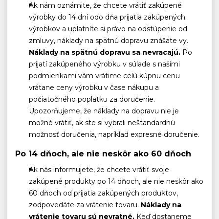
Ak nám oznámite, že chcete vrátiť zakúpené
výrobky do 14 dní odo dňa prijatia zakúpených
výrobkov a uplatníte si právo na odstúpenie od
zmluvy, náklady na spätnú dopravu znášate vy.
Náklady na spätnú dopravu sa nevracajú.
Po
prijatí zakúpeného výrobku v súlade s našimi
podmienkami vám vrátime celú kúpnu cenu
vrátane ceny výrobku v čase nákupu a
počiatočného poplatku za doručenie.
Upozorňujeme, že náklady na dopravu nie je
možné vrátiť, ak ste si vybrali neštandardnú
možnosť doručenia, napríklad expresné doručenie.
Po 14 dňoch, ale nie neskôr ako 60 dňoch
Ak nás informujete, že chcete vrátiť svoje
zakúpené produkty po 14 dňoch, ale nie neskôr ako
60 dňoch od prijatia zakúpených produktov,
zodpovedáte za vrátenie tovaru.
Náklady na
vrátenie tovaru sú nevratné.
Keď dostaneme