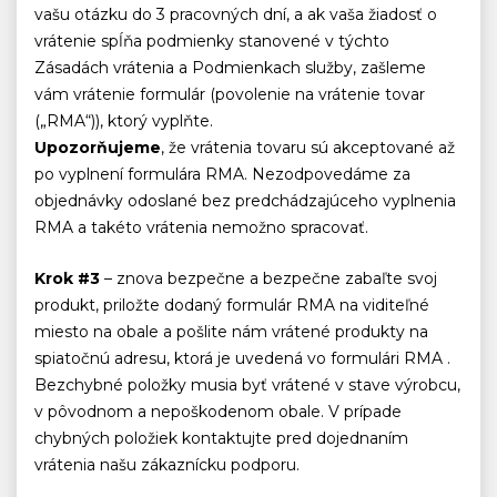
vašu otázku do 3 pracovných dní, a ak vaša žiadosť o
vrátenie spĺňa podmienky stanovené v týchto
Zásadách vrátenia a Podmienkach služby, zašleme
vám vrátenie formulár (povolenie na vrátenie tovar
(„RMA“)), ktorý vyplňte.
Upozorňujeme
, že vrátenia tovaru sú akceptované až
po vyplnení formulára RMA. Nezodpovedáme za
objednávky odoslané bez predchádzajúceho vyplnenia
RMA a takéto vrátenia nemožno spracovať.
Krok #3
– znova bezpečne a bezpečne zabaľte svoj
produkt, priložte dodaný formulár RMA na viditeľné
miesto na obale a pošlite nám vrátené produkty na
spiatočnú adresu, ktorá je uvedená vo formulári RMA .
Bezchybné položky musia byť vrátené v stave výrobcu,
v pôvodnom a nepoškodenom obale. V prípade
chybných položiek kontaktujte pred dojednaním
vrátenia našu zákaznícku podporu.