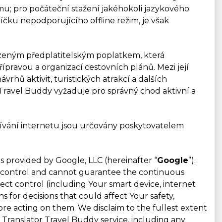
imu; pro počáteční stažení jakéhokoli jazykového
líčku nepodporujícího offline režim, je však
azeným předplatitelským poplatkem, která
pravou a organizací cestovních plánů. Mezi její
rhů aktivit, turistických atrakcí a dalších
Travel Buddy vyžaduje pro správný chod aktivní a
oužívání internetu jsou určovány poskytovatelem
s provided by Google, LLC (hereinafter “
Google
”).
ot control and cannot guarantee the continuous
ect control (including Your smart device, internet
for decisions that could affect Your safety,
fore acting on them. We disclaim to the fullest extent
u Translator Travel Buddy service, including any