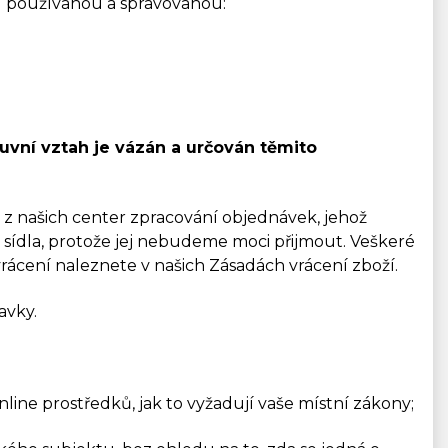
ou používanou a spravovanou:
uvní vztah je vázán a určován těmito
z našich center zpracování objednávek, jehož
o sídla, protože jej nebudeme moci přijmout. Veškeré
rácení naleznete v našich Zásadách vrácení zboží.
avky.
line prostředků, jak to vyžadují vaše místní zákony;