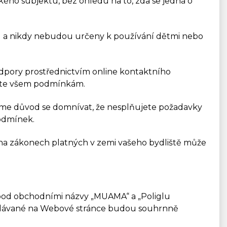
kého subjektu, bez ohledu na to, zda se jedná o
ou a nikdy nebudou určeny k používání dětmi nebo
podpory prostřednictvím online kontaktního
íte všem podmínkám.
áme důvod se domnívat, že nesplňujete požadavky
podmínek.
i na zákonech platných v zemi vašeho bydliště může
h pod obchodními názvy „MUAMA“ a „Poliglu
rodávané na Webové stránce budou souhrnně