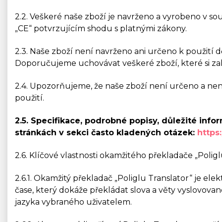
2.2. Veškeré naše zboží je navrženo a vyrobeno v so
„CE“ potvrzujícím shodu s platnými zákony.
2.3. Naše zboží není navrženo ani určeno k použití d
Doporučujeme uchovávat veškeré zboží, které si za
2.4. Upozorňujeme, že naše zboží není určeno a nen
použití.
2.5. Specifikace, podrobné popisy, důležité inf
stránkách v sekci často kladených otázek:
https
2.6. Klíčové vlastnosti okamžitého překladače „Poligl
2.6.1. Okamžitý překladač „Poliglu Translator“ je ele
čase, který dokáže překládat slova a věty vyslovovan
jazyka vybraného uživatelem.