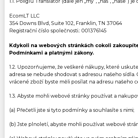
1.1. Poliglu Translator (dále jen „my“, „nás“, „naš
EcomLT LLC
354 Downs Blvd, Suite 102, Franklin, TN 37064
Registrační číslo společnosti.: 001376145
Kdykoli na webových stránkách cokoli zakoupíte
Podmínkami a platnými zákony.
1.2. Upozorňujeme, že veškeré nákupy, které uskut
adresa se nebude shodovat s adresou našeho sídla. C
vrácené zboží byste měli posílat na adresu našeho 
1.3. Abyste mohli webové stránky používat a nakupov
(a) Přečetli jste si tyto podmínky a souhlasíte s nimi;
(b) Jste plnoletí, abyste mohli používat webové str