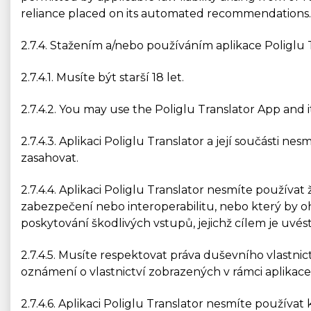
reliance placed on its automated recommendations.
2.7.4. Stažením a/nebo používáním aplikace Poliglu T
2.7.4.1. Musíte být starší 18 let.
2.7.4.2. You may use the Poliglu Translator App and 
2.7.4.3. Aplikaci Poliglu Translator a její součásti 
zasahovat.
2.7.4.4. Aplikaci Poliglu Translator nesmíte používa
zabezpečení nebo interoperabilitu, nebo který by oh
poskytování škodlivých vstupů, jejichž cílem je uvé
2.7.4.5. Musíte respektovat práva duševního vlastni
oznámení o vlastnictví zobrazených v rámci aplikace 
2.7.4.6. Aplikaci Poliglu Translator nesmíte použív