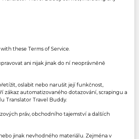
 with these Terms of Service.
 upravovat ani nijak jinak do ní neoprávněně
tížit, oslabit nebo narušit její funkčnost,
atří zákaz automatizovaného dotazování, scrapingu a
lu Translator Travel Buddy.
ázových práv, obchodního tajemství a dalších
ho nebo jinak nevhodného materiálu. Zejména v