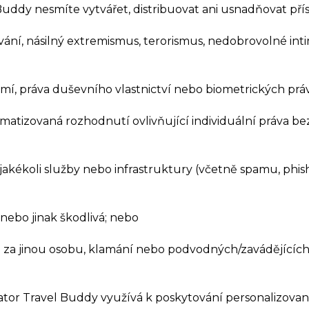
Buddy nesmíte vytvářet, distribuovat ani usnadňovat přís
vání, násilný extremismus, terorismus, nedobrovolné in
mí, práva duševního vlastnictví nebo biometrických práv
utomatizovaná rozhodnutí ovlivňující individuální práv
jakékoli služby nebo infrastruktury (včetně spamu, ph
í nebo jinak škodlivá; nebo
se za jinou osobu, klamání nebo podvodných/zavádějících 
anslator Travel Buddy využívá k poskytování personalizov