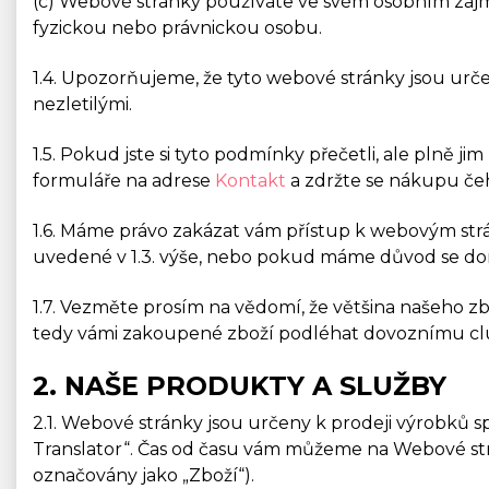
(c) Webové stránky používáte ve svém osobním zájmu
fyzickou nebo právnickou osobu.
1.4. Upozorňujeme, že tyto webové stránky jsou ur
nezletilými.
1.5. Pokud jste si tyto podmínky přečetli, ale plně
formuláře na adrese
Kontakt
a zdržte se nákupu č
1.6. Máme právo zakázat vám přístup k webovým str
uvedené v 1.3. výše, nebo pokud máme důvod se dom
1.7. Vezměte prosím na vědomí, že většina našeho zb
tedy vámi zakoupené zboží podléhat dovoznímu clu
2. NAŠE PRODUKTY A SLUŽBY
2.1. Webové stránky jsou určeny k prodeji výrobků 
Translator“. Čas od času vám můžeme na Webové st
označovány jako „Zboží“).