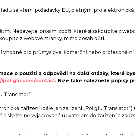
uladu se všemi požadavky EU, platnými pro elektronická
ětmi. Nedávejte, prosím, zboží, které si zakoupíte z web
koupíte z webové stránky, mimo dosah dětí.
í vhodné pro průmyslové, komerční nebo profesionální 
ormace o použití a odpovědi na další otázky, které 
://poliglu.com/contact
. Níže také naleznete popisy p
u Translator“:
ktronické zařízení (dále jen zařízení „Poliglu Translator
é a slyšitelně vyjadřované uživatelem do zařízení a zaříz