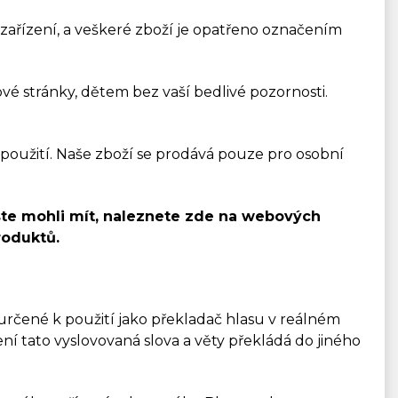
 zařízení, a veškeré zboží je opatřeno označením
ové stránky, dětem bez vaší bedlivé pozornosti.
použití. Naše zboží se prodává pouze pro osobní
byste mohli mít, naleznete zde na webových
roduktů.
“) určené k použití jako překladač hlasu v reálném
ení tato vyslovovaná slova a věty překládá do jiného