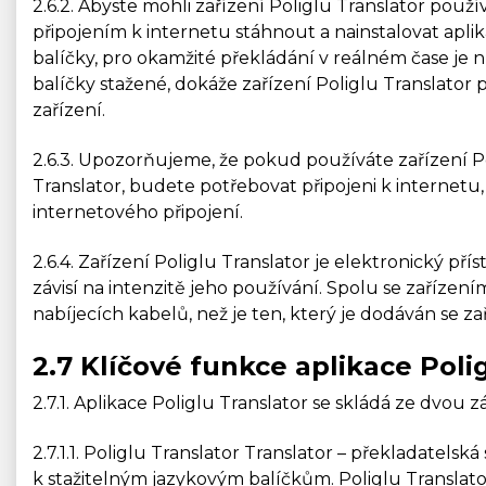
2.6.2. Abyste mohli zařízení Poliglu Translator pou
připojením k internetu stáhnout a nainstalovat aplika
balíčky, pro okamžité překládání v reálném čase je n
balíčky stažené, dokáže zařízení Poliglu Translator 
zařízení.
2.6.3. Upozorňujeme, že pokud používáte zařízení Poli
Translator, budete potřebovat připojeni k internetu
internetového připojení.
2.6.4. Zařízení Poliglu Translator je elektronický pří
závisí na intenzitě jeho používání. Spolu se zařízen
nabíjecích kabelů, než je ten, který je dodáván se za
2.7 Klíčové funkce aplikace Poli
2.7.1. Aplikace Poliglu Translator se skládá ze dvou 
2.7.1.1. Poliglu Translator Translator – překladatels
k stažitelným jazykovým balíčkům. Poliglu Translato