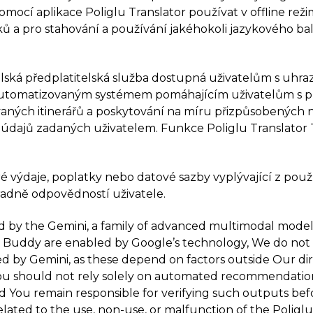
omocí aplikace Poliglu Translator používat v offline rež
íčků a pro stahování a používání jakéhokoli jazykového ba
lská předplatitelská služba dostupná uživatelům s uhr
a automatizovaným systémem pomáhajícím uživatelům s pří
aných itinerářů a poskytování na míru přizpůsobených náv
a údajů zadaných uživatelem. Funkce Poliglu Translator 
keré výdaje, poplatky nebo datové sazby vyplývající z p
radně odpovědností uživatele.
ed by the Gemini, a family of advanced multimodal model
avel Buddy are enabled by Google’s technology, We do n
ed by Gemini, as these depend on factors outside Our dir
You should not rely solely on automated recommendations 
 and You remain responsible for verifying such outputs be
 related to the use, non-use, or malfunction of the Poligl