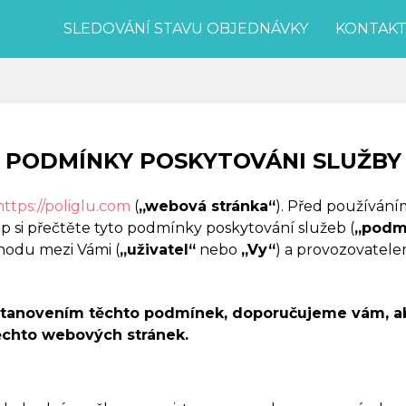
SLEDOVÁNÍ STAVU OBJEDNÁVKY
KONTAK
PODMÍNKY POSKYTOVÁNI SLUŽBY
https://poliglu.com
(
„webová stránka“
). Před používání
 si přečtěte tyto podmínky poskytování služeb (
„podm
hodu mezi Vámi (
„uživatel“
nebo
„Vy“
) a provozovatele
ustanovením těchto podmínek, doporučujeme vám, aby
těchto webových stránek.