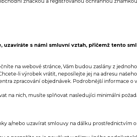
e“) je obchodní značkou a registrovanou ochrannou známk
, uzavíráte s námi smluvní vztah, přičemž tento sml
ečníte na webové stránce, Vám budou zaslány z jednoho 
hcete-li výrobek vrátit, neposílejte jej na adresu našeh
centra zpracování objednávek. Podrobnější informace o v
at na nich, musíte splňovat nasledujíci minimálni požad
ánky a/nebo uzavírat smlouvy na dálku prostřednictvím on