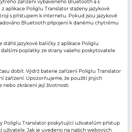
chytrého zařízení vybaveného Bluetooth a s
u z aplikace Poliglu Translator staženy jazykové
stroji s přístupem k internetu. Pokud jsou jazykové
le vyžadováno Bluetooth připojení k danému chytrému
 stáhli jazykové balíčky z aplikace Poliglu
 dalšími poplatky ze strany vašeho poskytovatele
d času dobít. Výdrž baterie zařízení Poliglu Translator
ní zařízení. Upozorňujeme, že použití jiných
 nebo zkrácení její životnosti.
ky Poliglu Translator poskytující uživatelům přístup
ci uživatele. Jak je uvedeno na našich webových