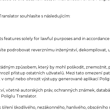
ranslator souhlasíte s následujícím:
its features solely for lawful purposes and in accordance
nesmíte podrobovat reverznímu inženýrství, dekompilovat,
t žádným způsobem, který by mohl poškodit, znemožnit, pře
rozil přístup ostatních uživatelů. Mezi tato omezení p
st v omyl nebo ohrozit výstupy generované aplikací Polig
ctví, včetně autorských práv, ochranných známek, datab
Poliglu Translator.
at k šíření škodlivého, nezákonného, hanlivého, obscéní