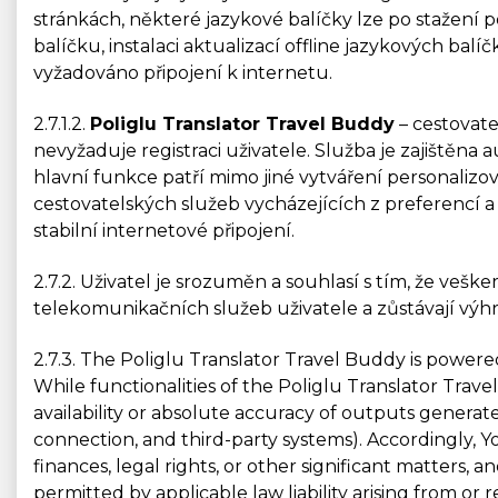
stránkách, některé jazykové balíčky lze po stažení p
balíčku, instalaci aktualizací offline jazykových bal
vyžadováno připojení k internetu.
2.7.1.2.
Poliglu Translator Travel Buddy
– cestovate
nevyžaduje registraci uživatele. Služba je zajištěn
hlavní funkce patří mimo jiné vytváření personalizov
cestovatelských služeb vycházejících z preferencí 
stabilní internetové připojení.
2.7.2. Uživatel je srozuměn a souhlasí s tím, že veš
telekomunikačních služeb uživatele a zůstávají výh
2.7.3. The Poliglu Translator Travel Buddy is power
While functionalities of the Poliglu Translator Tr
availability or absolute accuracy of outputs generat
connection, and third-party systems). Accordingly, 
finances, legal rights, or other significant matters,
permitted by applicable law liability arising from or