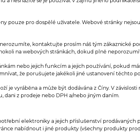
 a nesnažíte se je používat v zájmu jiného podnikatels
čeny pouze pro dospělé uživatele. Webové stránky nejs
 jim nerozumíte, kontaktujte prosím náš tým zákaznické 
ehokoli na webových stránkách, dokud plně neporozum
ánkám nebo jejich funkcím a jejich používání, pokud m
nívat, že porušujete jakékoli jiné ustanovení těchto 
oží je vyráběna a může být dodávána z Číny. V závislost
, dani z prodeje nebo DPH a/nebo jiným daním.
spotřební elektroniky a jejich příslušenství prodávanýc
ránce nabídnout i jiné produkty (všechny produkty p