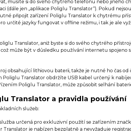
žívat, musíte si do svého chytrého telefonu nebo jiného 
ci (dále jen „aplikace Poliglu Translator“). Pokud nejso
utné připojit zařízení Poliglu Translator k chytrému pří
pro určité jazyky fungovat v offline režimu, i tak je a
glu Translator, aniž byste si do svého chytrého přístroje
, což může být v důsledku používání internetu spojeno s
stroj obsahující lithiovou baterii, takže je nutné ho čas o
ím Poliglu Translator obdržíte USB kabel určený k nabíje
řízením Poliglu Translator, může způsobit selhání baterie
glu Translator a pravidla používání
základních služeb:
ká služba určená pro exkluzivní použití se zařízením znač
r Translator je nabízen bezplatně a nevyžaduje registra