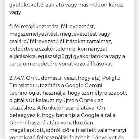
gyűlöletkeltő, zaklató vagy más módon káros;
vagy
f) félretájékoztatást, félrevezetést,
megszemélyesítést, megtévesztést vagy
csalárd/ félrevezető állításokat tartalmaz,
beleértve a szakértelemre, kormányzati
eljárásokra, egészségügyi gyakorlatokra vagy a
tartalom eredetére vonatkozó állításokat.
2.7.4.7. Ön tudomásul veszi, hogy a(z) Poliglu
Translator utazótárs a Google Gemini
technológiát használja, hogy személyre szabott
digitális útikalauzt nyújtson Önnek az
utazáshoz. A funkció használatával Ön
beleegyezik, hogy betartja a Google által a
Gemini használatára vonatkozóan
megállapított, időről időre frissített valamennyi
vonatkozó felhasználási feltételt, irányelvet és