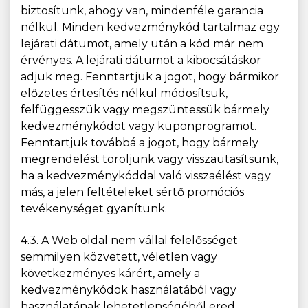
biztosítunk, ahogy van, mindenféle garancia
nélkül. Minden kedvezménykód tartalmaz egy
lejárati dátumot, amely után a kód már nem
érvényes. A lejárati dátumot a kibocsátáskor
adjuk meg. Fenntartjuk a jogot, hogy bármikor
előzetes értesítés nélkül módosítsuk,
felfüggesszük vagy megszüntessük bármely
kedvezménykódot vagy kuponprogramot.
Fenntartjuk továbbá a jogot, hogy bármely
megrendelést töröljünk vagy visszautasítsunk,
ha a kedvezménykóddal való visszaélést vagy
más, a jelen feltételeket sértő promóciós
tevékenységet gyanítunk.
4.3. A Web oldal nem vállal felelősséget
semmilyen közvetett, véletlen vagy
következményes kárért, amely a
kedvezménykódok használatából vagy
használatának lehetetlenségéből ered,