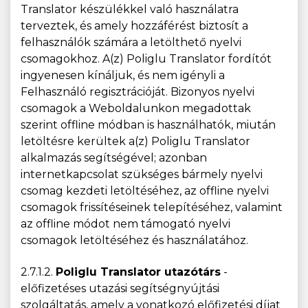
Translator készülékkel való használatra
terveztek, és amely hozzáférést biztosít a
felhasználók számára a letölthető nyelvi
csomagokhoz. A(z) Poliglu Translator fordítót
ingyenesen kínáljuk, és nem igényli a
Felhasználó regisztrációját. Bizonyos nyelvi
csomagok a Weboldalunkon megadottak
szerint offline módban is használhatók, miután
letöltésre kerültek a(z) Poliglu Translator
alkalmazás segítségével; azonban
internetkapcsolat szükséges bármely nyelvi
csomag kezdeti letöltéséhez, az offline nyelvi
csomagok frissítéseinek telepítéséhez, valamint
az offline módot nem támogató nyelvi
csomagok letöltéséhez és használatához.
2.7.1.2.
Poliglu Translator utazótárs
-
előfizetéses utazási segítségnyújtási
szolgáltatás, amely a vonatkozó előfizetési díjat