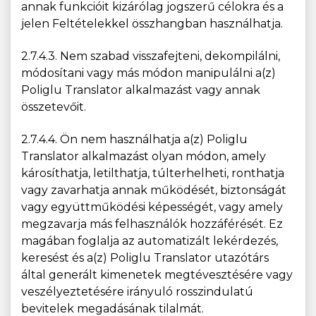
annak funkcióit kizárólag jogszerű célokra és a
jelen Feltételekkel összhangban használhatja.
2.7.4.3. Nem szabad visszafejteni, dekompilálni,
módosítani vagy más módon manipulálni a(z)
Poliglu Translator alkalmazást vagy annak
összetevőit.
2.7.4.4. Ön nem használhatja a(z) Poliglu
Translator alkalmazást olyan módon, amely
károsíthatja, letilthatja, túlterhelheti, ronthatja
vagy zavarhatja annak működését, biztonságát
vagy együttműködési képességét, vagy amely
megzavarja más felhasználók hozzáférését. Ez
magában foglalja az automatizált lekérdezés,
keresést és a(z) Poliglu Translator utazótárs
által generált kimenetek megtévesztésére vagy
veszélyeztetésére irányuló rosszindulatú
bevitelek megadásának tilalmát.