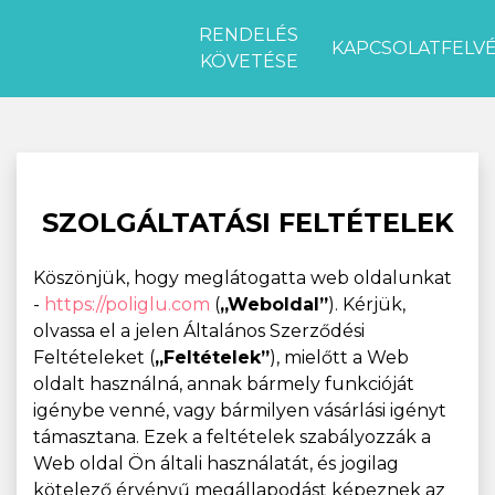
RENDELÉS
KAPCSOLATFELV
KÖVETÉSE
SZOLGÁLTATÁSI FELTÉTELEK
Köszönjük, hogy meglátogatta web oldalunkat
-
https://poliglu.com
(
„Weboldal”
). Kérjük,
olvassa el a jelen Általános Szerződési
Feltételeket (
„Feltételek”
), mielőtt a Web
oldalt használná, annak bármely funkcióját
igénybe venné, vagy bármilyen vásárlási igényt
támasztana. Ezek a feltételek szabályozzák a
Web oldal Ön általi használatát, és jogilag
kötelező érvényű megállapodást képeznek az