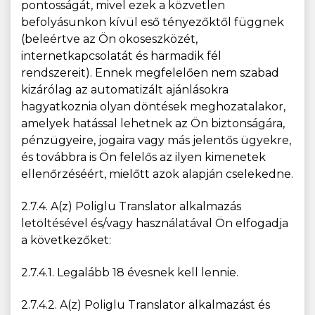
pontosságát, mivel ezek a közvetlen
befolyásunkon kívül eső tényezőktől függnek
(beleértve az Ön okoseszközét,
internetkapcsolatát és harmadik fél
rendszereit). Ennek megfelelően nem szabad
kizárólag az automatizált ajánlásokra
hagyatkoznia olyan döntések meghozatalakor,
amelyek hatással lehetnek az Ön biztonságára,
pénzügyeire, jogaira vagy más jelentős ügyekre,
és továbbra is Ön felelős az ilyen kimenetek
ellenőrzéséért, mielőtt azok alapján cselekedne.
2.7.4. A(z) Poliglu Translator alkalmazás
letöltésével és/vagy használatával Ön elfogadja
a következőket:
2.7.4.1. Legalább 18 évesnek kell lennie.
2.7.4.2. A(z) Poliglu Translator alkalmazást és