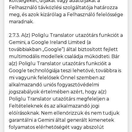
költségeket, díjakat vagy adatdíjakat a
Felhasználó távközlési szolgáltatója határozza
meg, és azok kizárólag a Felhasználó felelőssége
maradnak.
2.7.3. A(z) Poliglu Translator utazótárs funkciót a
Gemini, a Google Ireland Limited (a
továbbiakban „Google”) által biztosított fejlett
multimodális modellek családja működteti. Bár
a(z) Poliglu Translator utazótárs funkcióit a
Google technológiája teszi lehetővé, továbbra is
mi vagyunk felelősek Önnel szemben az
alkalmazandó uniós fogyasztóvédelmi
jogszabályok értelmében azért, hogy a(z)
Poliglu Translator utazótárs megfeleljen a
Feltételeknek és az alkalmazandó jogi
előírásoknak. Nem ellenőrizzük és nem tudjuk
garantálni a Gemini által generált kimenetek
folyamatos elérhetőségét vagy abszolút