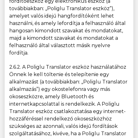
fordítóeszköz egy elektronikus eszköz (a
továbbiakban: „Poliglu Translator eszköz”),
amelyet valós idejű hangfordítóként lehet
használni, és amely lefordítja a felhasználó által
hangosan kimondott szavakat és mondatokat,
majd a kimondott szavakat és mondatokat a
felhasználó által választott másik nyelvre
fordítja.
2.6.2. A Poliglu Translator eszköz használatához
Önnek le kell töltenie és telepítenie egy
alkalmazást (a továbbiakban: „Poliglu Translator
alkalmazás”) egy okostelefonra vagy más
okoseszközre, amely Bluetooth és
internetkapcsolattal is rendelkezik. A Poliglu
Translator eszköz csatlakoztatása egy internet-
hozzáféréssel rendelkező okoseszközhöz
szükséges az azonnali, valós idejű fordítások
szolgáltatásához, kivéve, ha a Poliglu Translator