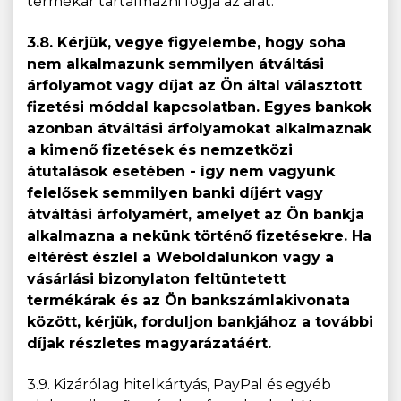
termékár tartalmazni fogja az áfát.
3.8. Kérjük, vegye figyelembe, hogy soha
nem alkalmazunk semmilyen átváltási
árfolyamot vagy díjat az Ön által választott
fizetési móddal kapcsolatban. Egyes bankok
azonban átváltási árfolyamokat alkalmaznak
a kimenő fizetések és nemzetközi
átutalások esetében - így nem vagyunk
felelősek semmilyen banki díjért vagy
átváltási árfolyamért, amelyet az Ön bankja
alkalmazna a nekünk történő fizetésekre. Ha
eltérést észlel a Weboldalunkon vagy a
vásárlási bizonylaton feltüntetett
termékárak és az Ön bankszámlakivonata
között, kérjük, forduljon bankjához a további
díjak részletes magyarázatáért.
3.9. Kizárólag hitelkártyás, PayPal és egyéb