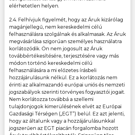
elérhetetlen helyen.
2.4. Felhívjuk figyelmét, hogy az Áruk kizárólag
magánjellegű, nem kereskedelmi célú
felhasználásra szolgálnak és alkalmasak. Az Áruk
megvásárlása szigorúan személyes használatra
korlátozódik. Ön nem jogosult az Áruk
továbbértékesítésére, terjesztésére vagy más
módon történő kereskedelmi célú
felhasználására a mi előzetes írásbeli
hozzájárulásunk nélkül. Ez a korlátozás nem
érinti az alkalmazandó európai uniós és nemzeti
jogszabályok szerinti törvényes fogyasztói jogait.
Nem korlátozza továbbá a szellemi
tulajdonjogok kimerülésének elvét az Európai
Gazdasági Térségen („EGT”) belül. Ez azt jelenti,
hogy az általunk vagy a hozzájárulásunkkal
jogszerűen az EGT piacán forgalomba hozott