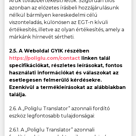
Áruk továbbértékesíthetők. Szigorúan tilos
azonban az előzetes írásbeli hozzájárulásunk
nélkül bármilyen kereskedelmi célú
viszonteladás, különösen az EGT-n kívüli
értékesítés, illetve az olyan értékesítés, amely a
márkánk hírnevét sértheti.
2.5. A Weboldal GYIK részében
https://poliglu.com/contact
linken talál
specifikációkat, részletes leírásokat, fontos
használati információkat és válaszokat az
esetlegesen felmerülő kérdésekre.
Ezenkívül a termékleírásokat az alábbiakban
találja.
2.6. A „Poliglu Translator” azonnali fordító
eszköz legfontosabb tulajdonságai:
2.6.1. A „Poliglu Translator” azonnali