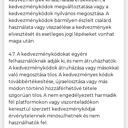
kedvezménykódok megváltoztatása vagy a
kedvezménykódok nyilvános megosztása. A
kedvezménykódok bármilyen észlelt csalárd
használata vagy visszaélése a kedvezmények
elvesztését és esetleges jogi lépéseket vonhat
maga után.
4.7. A kedvezménykódokat egyéni
felhasználóknak adják ki, és nem átruházhatók.
A kedvezménykódok átruházása vagy másokkal
való megosztása tilos. A kedvezményes kódok
továbbértékesítése, újraelosztása vagy más
módon történő hozzáférhetővé tétele
szigorúan tilos. A nem engedélyezett harmadik
fél platformokon vagy viszonteladókon
keresztül szerzett kedvezménykódjai
érvénytelennek minősülhetnek és nem
használhatók fel.