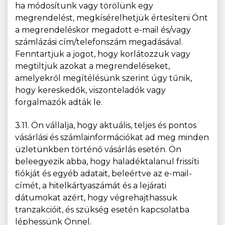
ha módosítunk vagy törölünk egy
megrendelést, megkísérelhetjük értesíteni Önt
a megrendeléskor megadott e-mail és/vagy
számlázási cím/telefonszám megadásával.
Fenntartjuk a jogot, hogy korlátozzuk vagy
megtiltjuk azokat a megrendeléseket,
amelyekről megítélésünk szerint úgy tűnik,
hogy kereskedők, viszonteladók vagy
forgalmazók adták le.
3.11. Ön vállalja, hogy aktuális, teljes és pontos
vásárlási és számlainformációkat ad meg minden
üzletünkben történő vásárlás esetén. Ön
beleegyezik abba, hogy haladéktalanul frissíti
fiókját és egyéb adatait, beleértve az e-mail-
címét, a hitelkártyaszámát és a lejárati
dátumokat azért, hogy végrehajthassuk
tranzakcióit, és szükség esetén kapcsolatba
léphessünk Önnel.