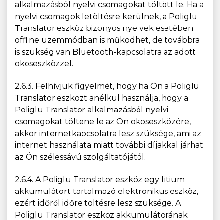
alkalmazásból nyelvi csomagokat töltött le. Ha a
nyelvi csomagok letöltésre kerülnek, a Poliglu
Translator eszköz bizonyos nyelvek esetében
offline üzemmódban is működhet, de továbbra
is szükség van Bluetooth-kapcsolatra az adott
okoseszközzel.
2.6.3. Felhívjuk figyelmét, hogy ha Ön a Poliglu
Translator eszközt anélkül használja, hogy a
Poliglu Translator alkalmazásból nyelvi
csomagokat töltene le az Ön okoseszközére,
akkor internetkapcsolatra lesz szüksége, ami az
internet használata miatt további díjakkal járhat
az Ön szélessávú szolgáltatójától.
2.6.4. A Poliglu Translator eszköz egy lítium
akkumulátort tartalmazó elektronikus eszköz,
ezért időről időre töltésre lesz szüksége. A
Poliglu Translator eszköz akkumulátorának