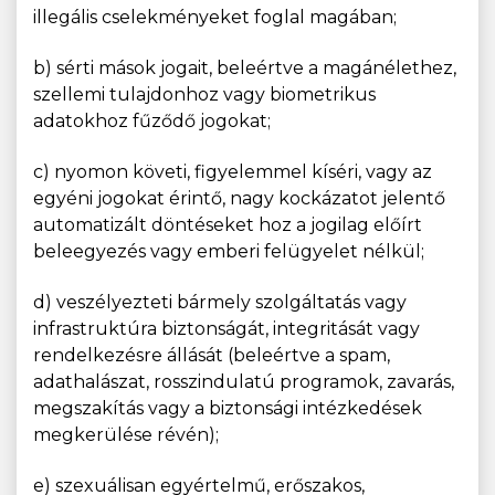
illegális cselekményeket foglal magában;
b) sérti mások jogait, beleértve a magánélethez,
szellemi tulajdonhoz vagy biometrikus
adatokhoz fűződő jogokat;
c) nyomon követi, figyelemmel kíséri, vagy az
egyéni jogokat érintő, nagy kockázatot jelentő
automatizált döntéseket hoz a jogilag előírt
beleegyezés vagy emberi felügyelet nélkül;
d) veszélyezteti bármely szolgáltatás vagy
infrastruktúra biztonságát, integritását vagy
rendelkezésre állását (beleértve a spam,
adathalászat, rosszindulatú programok, zavarás,
megszakítás vagy a biztonsági intézkedések
megkerülése révén);
e) szexuálisan egyértelmű, erőszakos,