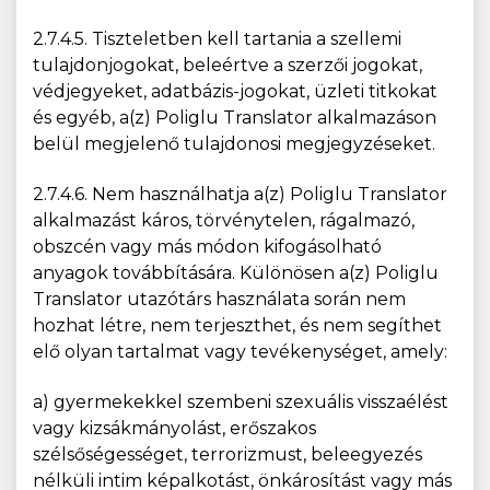
2.7.4.5. Tiszteletben kell tartania a szellemi
tulajdonjogokat, beleértve a szerzői jogokat,
védjegyeket, adatbázis-jogokat, üzleti titkokat
és egyéb, a(z) Poliglu Translator alkalmazáson
belül megjelenő tulajdonosi megjegyzéseket.
2.7.4.6. Nem használhatja a(z) Poliglu Translator
alkalmazást káros, törvénytelen, rágalmazó,
obszcén vagy más módon kifogásolható
anyagok továbbítására. Különösen a(z) Poliglu
Translator utazótárs használata során nem
hozhat létre, nem terjeszthet, és nem segíthet
elő olyan tartalmat vagy tevékenységet, amely:
a) gyermekekkel szembeni szexuális visszaélést
vagy kizsákmányolást, erőszakos
szélsőségességet, terrorizmust, beleegyezés
nélküli intim képalkotást, önkárosítást vagy más