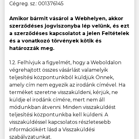
Cégreg. sz.: 001376145
Amikor bármit vásárol a Webhelyen, akkor
szerződéses jogviszonyba lép velünk, és ezt
a szerződéses kapcsolatot a jelen Feltételek
és a vonatkozó törvények kötik és
határozzák meg.
1.2. Felhívjuk a figyelmét, hogy a Weboldalon
végrehajtott összes vásárlást valamelyik
teljesítési központunkból küldjük Önnek,
amely cím nem egyezik az irodánk címével. Ha
terméket szeretne visszaküldeni, kérjük, ne
küldje el irodánk címére, mert nem áll
módunkban átvenni. Minden visszaküldést
teljesítési központunkba kell küldeni. A
visszaküldéssel kapcsolatos részletesebb
információkért lásd a Visszaküldési
szabályzatunkat.