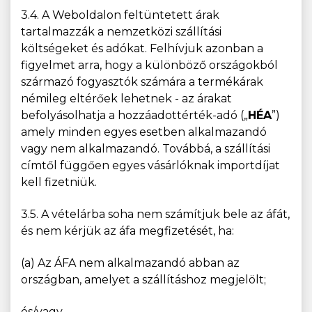
3.4. A Weboldalon feltüntetett árak
tartalmazzák a nemzetközi szállítási
költségeket és adókat. Felhívjuk azonban a
figyelmet arra, hogy a különböző országokból
származó fogyasztók számára a termékárak
némileg eltérőek lehetnek - az árakat
befolyásolhatja a hozzáadottérték-adó („
HÉA
”)
amely minden egyes esetben alkalmazandó
vagy nem alkalmazandó. Továbbá, a szállítási
címtől függően egyes vásárlóknak importdíjat
kell fizetniük.
3.5. A vételárba soha nem számítjuk bele az áfát,
és nem kérjük az áfa megfizetését, ha:
(a) Az ÁFA nem alkalmazandó abban az
országban, amelyet a szállításhoz megjelölt;
és/vagy