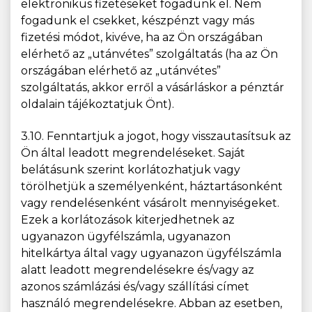
elektronikus fizetéseket fogadunk el. Nem
fogadunk el csekket, készpénzt vagy más
fizetési módot, kivéve, ha az Ön országában
elérhető az „utánvétes” szolgáltatás (ha az Ön
országában elérhető az „utánvétes”
szolgáltatás, akkor erről a vásárláskor a pénztár
oldalain tájékoztatjuk Önt).
3.10. Fenntartjuk a jogot, hogy visszautasítsuk az
Ön által leadott megrendeléseket. Saját
belátásunk szerint korlátozhatjuk vagy
törölhetjük a személyenként, háztartásonként
vagy rendelésenként vásárolt mennyiségeket.
Ezek a korlátozások kiterjedhetnek az
ugyanazon ügyfélszámla, ugyanazon
hitelkártya által vagy ugyanazon ügyfélszámla
alatt leadott megrendelésekre és/vagy az
azonos számlázási és/vagy szállítási címet
használó megrendelésekre. Abban az esetben,