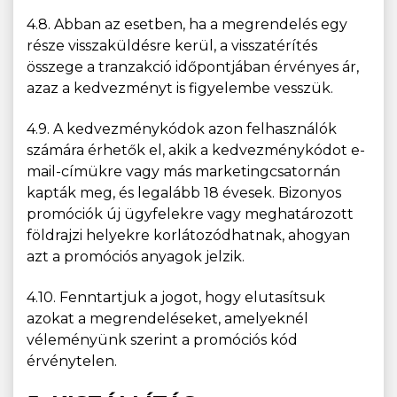
4.8. Abban az esetben, ha a megrendelés egy
része visszaküldésre kerül, a visszatérítés
összege a tranzakció időpontjában érvényes ár,
azaz a kedvezményt is figyelembe vesszük.
4.9. A kedvezménykódok azon felhasználók
számára érhetők el, akik a kedvezménykódot e-
mail-címükre vagy más marketingcsatornán
kapták meg, és legalább 18 évesek. Bizonyos
promóciók új ügyfelekre vagy meghatározott
földrajzi helyekre korlátozódhatnak, ahogyan
azt a promóciós anyagok jelzik.
4.10. Fenntartjuk a jogot, hogy elutasítsuk
azokat a megrendeléseket, amelyeknél
véleményünk szerint a promóciós kód
érvénytelen.