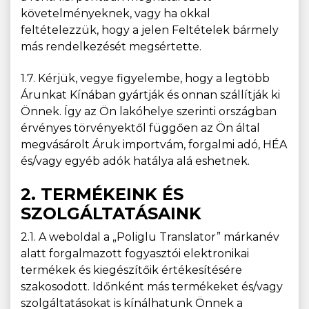
követelményeknek, vagy ha okkal
feltételezzük, hogy a jelen Feltételek bármely
más rendelkezését megsértette.
1.7. Kérjük, vegye figyelembe, hogy a legtöbb
Árunkat Kínában gyártják és onnan szállítják ki
Önnek. Így az Ön lakóhelye szerinti országban
érvényes törvényektől függően az Ön által
megvásárolt Áruk importvám, forgalmi adó, HÉA
és/vagy egyéb adók hatálya alá eshetnek.
2. TERMÉKEINK ÉS
SZOLGÁLTATÁSAINK
2.1. A weboldal a „Poliglu Translator” márkanév
alatt forgalmazott fogyasztói elektronikai
termékek és kiegészítőik értékesítésére
szakosodott. Időnként más termékeket és/vagy
szolgáltatásokat is kínálhatunk Önnek a