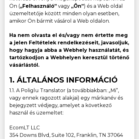
Ön (
„Felhasználó”
vagy
„Ön”
) és a Web oldal
üzemeltetője között minden olyan esetben,
amikor Ön bármit vásárol a Web oldalon.
Ha nem olvasta el és/vagy nem értette meg
a jelen Feltételek rendelkezéseit, javasoljuk,
hogy hagyja abba a Webhely használatát, és
tartózkodjon a Webhelyen keresztül történő
vásárlástól.
1. ÁLTALÁNOS INFORMÁCIÓ
1.1. A Poliglu Translator (a továbbiakban: „Mi”,
vagy ennek ragozott alakjai) egy márkanév és
bejegyzett védjegy, amelyet a következő
használ és üzemeltet:
EcomLT LLC
354 Downs Blvd, Suite 102, Franklin, TN 37064