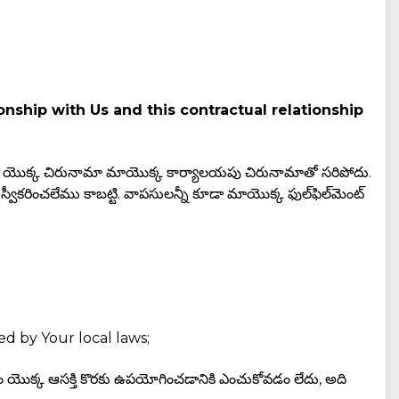
nship with Us and this contractual relationship
, వాటి యొక్క చిరునామా మాయొక్క కార్యాలయపు చిరునామాతో సరిపోదు.
ీకరించలేము కాబట్టి. వాపసులన్నీ కూడా మాయొక్క ఫుల్‌ఫిల్‌మెంట్‌
ed by Your local laws;
ిషయం యొక్క ఆసక్తి కొరకు ఉపయోగించడానికి ఎంచుకోవడం లేదు, అది