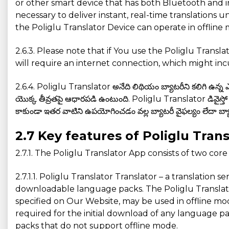
or other smart device that has both Bluetooth and in
necessary to deliver instant, real-time translation
the Poliglu Translator Device can operate in offline 
2.6.3. Please note that if You use the Poliglu Tran
will require an internet connection, which might inc
2.6.4. Poliglu Translator అనేది లిథియం బ్యాటరీని కలిగి ఉన్న ఎలక
యొక్క తీవ్రతపై ఆధారపడి ఉంటుంది. Poliglu Translator డివైస్తో 
కాకుండా ఇతర వాటిని ఉపయోగించడం వల్ల బ్యాటరీ వైఫల్యం లేదా బ్యాటర
2.7 Key features of Poliglu Tran
2.7.1. The Poliglu Translator App consists of two core
2.7.1.1. Poliglu Translator Translator – a translation
downloadable language packs. The Poliglu Translator 
specified on Our Website, may be used in offline m
required for the initial download of any language pa
packs that do not support offline mode.