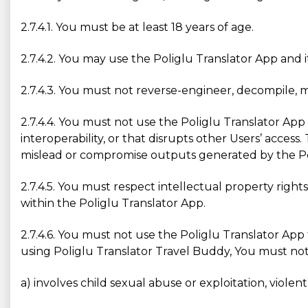
2.7.4.1. You must be at least 18 years of age.
2.7.4.2. You may use the Poliglu Translator App and 
2.7.4.3. You must not reverse-engineer, decompile, 
2.7.4.4. You must not use the Poliglu Translator App 
interoperability, or that disrupts other Users’ acces
mislead or compromise outputs generated by the Po
2.7.4.5. You must respect intellectual property right
within the Poliglu Translator App.
2.7.4.6. You must not use the Poliglu Translator App
using Poliglu Translator Travel Buddy, You must not ge
a) involves child sexual abuse or exploitation, violen