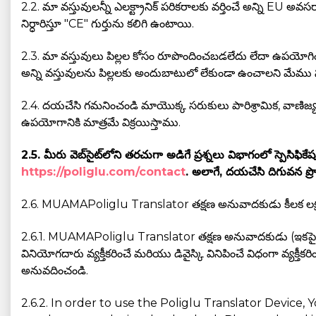
2.2. మా వస్తువులన్నీ ఎలక్ట్రానిక్ పరికరాలకు వర్తించే అన్ని 
నిర్ధారిస్తూ "CE" గుర్తును కలిగి ఉంటాయి.
2.3. మా వస్తువులు పిల్లల కోసం రూపొందించబడలేదు లేదా ఉపయోగించబడవ
అన్ని వస్తువులను పిల్లలకు అందుబాటులో లేకుండా ఉంచాలని మేము స
2.4. దయచేసి గమనించండి మాయొక్క సరుకులు పారిశ్రామిక, వాణిజ్
ఉపయోగానికి మాత్రమే విక్రయిస్తాము.
2.5. మీరు వెబ్‌సైట్‌లోని తరచుగా అడిగే ప్రశ్నలు విభాగంలో స్
https://poliglu.com/contact
. అలాగే, దయచేసి దిగువన ప్ర
2.6. MUAMAPoliglu Translator తక్షణ అనువాదకుడు కీలక లక
2.6.1. MUAMAPoliglu Translator తక్షణ అనువాదకుడు (ఇకపై – “Po
వినియోగదారు వ్యక్తీకరించే మరియు డివైస్కి వినిపించే విధంగా వ
అనువదించండి.
2.6.2. In order to use the Poliglu Translator Device,