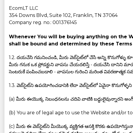
EcomLT LLC
354 Downs Blvd, Suite 102, Franklin, TN 37064
Company reg. no.: 001376145
Whenever You will be buying anything on the Web
shall be bound and determined by these Terms 
1.2. దయచేసి గమనించండి, మీరు వెబ్‌సైట్‌లో చేసే అన్ని కొనుగోళ
మీరు గనుక ఒక ప్రోడక్టుని వాపసు చేయదలిస్తే - దయచేసి దానిని మా
సెంటరుకే పంపించబడాలి - వాపసుల గురించి మరింత వివరణాత్మక స
1.3. వెబ్‌సైట్‌ని ఉపయోగించడానికి లేదా వెబ్‌సైట్‌లో ఏవైనా కొనుగోళ్ళన
(a) మీరు ఈయొక్క నిబంధనలను చదివి వాటికి బద్ధులైవున్నారని అంగీకర
(b) You are of legal age to use the Website and/or to
(c) మీరు ఈ వెబ్‌సైట్‌ని మీయొక్క వ్యక్తిగత ఆసక్తి కొరకు ఉపయోగి