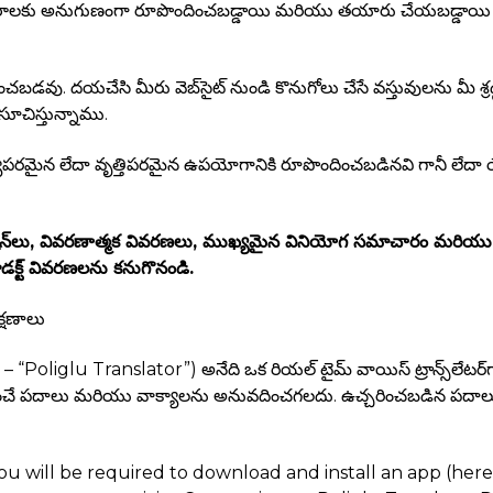
EU అవసరాలకు అనుగుణంగా రూపొందించబడ్డాయి మరియు తయారు చేయబడ్డాయి మర
ు. దయచేసి మీరు వెబ్‌సైట్ నుండి కొనుగోలు చేసే వస్తువులను మీ శ్రద్ధ లే
ూచిస్తున్నాము.
యపరమైన లేదా వృత్తిపరమైన ఉపయోగానికి రూపొందించబడినవి గానీ లేదా 
పెసిఫికేషన్‌లు, వివరణాత్మక వివరణలు, ముఖ్యమైన వినియోగ సమాచారం మర
ొడక్ట్ వివరణలను కనుగొనండి.
్షణాలు
liglu Translator”) అనేది ఒక రియల్ టైమ్ వాయిస్ ట్రాన్స్‌లేటర్‌గా
్యక్తీకరించే పదాలు మరియు వాక్యాలను అనువదించగలదు. ఉచ్చరించబడిన ప
 You will be required to download and install an app (her