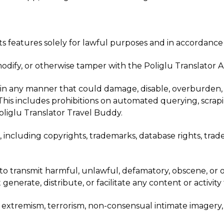
its features solely for lawful purposes and in accordance
modify, or otherwise tamper with the Poliglu Translator 
in any manner that could damage, disable, overburden, impa
s. This includes prohibitions on automated querying, scra
liglu Translator Travel Buddy.
s, including copyrights, trademarks, database rights, trad
 to transmit harmful, unlawful, defamatory, obscene, or 
nerate, distribute, or facilitate any content or activity 
t extremism, terrorism, non-consensual intimate imagery, s