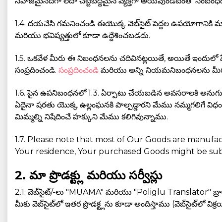
సహజమైనదిగా లేదా చట్టబద్దమైన వ్యక్తిగా అయివుండటంతో సంబంధం
1.4. దయచేసి గమనించండి ఈయొక్క వెబ్‌సైట్‌ పెద్దల ఉపయోగానికి మ
మరియు భవిష్యత్తులో కూడా ఉద్దేశించబడదు.
1.5. ఒకవేళ మీరు ఈ నిబంధనలను చదివినట్లయితే, అయితే ఇందులో పేర్కొ
సంప్రదించండి.
సంప్రదించండి
మరియు అన్ని నియమనిబంధనలను మీరు పూర్
1.6. పైన ఉపనిబంధనలో 1.3. ఏర్పాటు చేయబడిన అవసరాలకి అనుగుణ
ఏదైనా షరతు యొక్క ఉల్లంఘనకి పాల్పడ్డారని మేము నమ్మగలిగే విధం
మిమ్మల్ని నిషేదించే హక్కుని మేము కలిగివున్నాము.
1.7. Please note that most of Our Goods are manufa
Your residence, Your purchased Goods might be subjec
2. మా ప్రొడక్ట్లు మరియు సర్వీస్లు
2.1. వెబ్‌సైట్/-లు "MUAMA" మరియు "Poliglu Translator" బ్రాండ్
మీకు వెబ్‌సైట్‌లో ఇతర ప్రొడక్ట్లను కూడా అందిస్తాము (వెబ్‌సైట్‌లో విక్ర