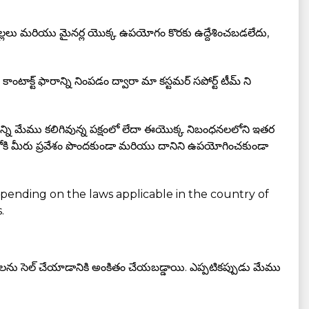
పిల్లలు మరియు మైనర్ల యొక్క ఉపయోగం కొరకు ఉద్దేశించబడలేదు,
ాక్ట్ ఫారాన్ని నింపడం ద్వారా మా కస్టమర్ సపోర్ట్ టీమ్ ని
ని మేము కలిగివున్న పక్షంలో లేదా ఈయొక్క నిబంధనలలోని ఇతర
్‌లోకి మీరు ప్రవేశం పొందకుండా మరియు దానిని ఉపయోగించకుండా
pending on the laws applicable in the country of
.
కరణాలను సెల్ చేయాడానికి అంకితం చేయబడ్డాయి. ఎప్పటికప్పుడు మేము