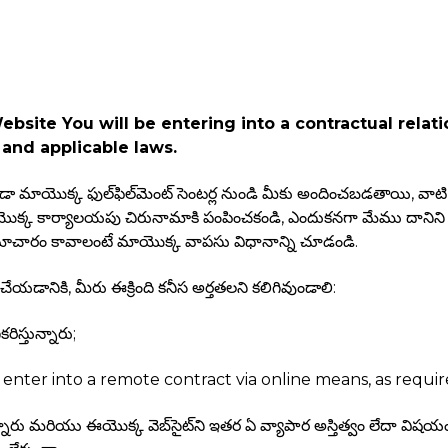
site You will be entering into a contractual relatio
and applicable laws.
్ళు కూడా మాయొక్క ఫుల్‌ఫిల్‌మెంట్‌ సెంటర్ల నుండి మీకు అందించబడతాయి
యొక్క కార్యాలయపు చిరునామాకి పంపించకండి, ఎందుకనగా మేము దానిని స్వ
మాచారం కావాలంటే మాయొక్క వాపసు విధానాన్ని చూడండి.
ి చేయడానికి, మీరు ఈక్రింది కనీస అర్తతలని కలిగివుండాలి:
ిస్తున్నారు;
 enter into a remote contract via online means, as requir
స్తున్నారు మరియు ఈయొక్క వెబ్‌సైట్‌ని ఇతర ఏ వ్యాపార అస్తిత్వం లేదా వ