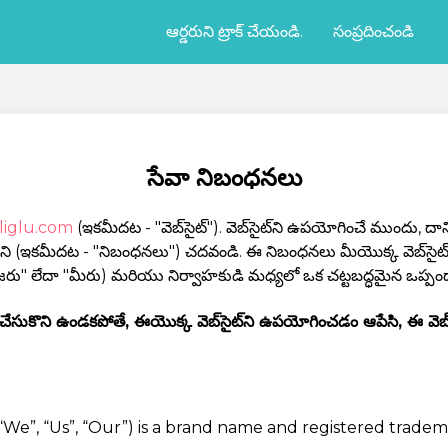
ఆర్డరుని ట్రాక్ చేయండి.
సంప్రదించండి
సేవా నిబంధనలు
oliglu.com
(ఇకమీదట - "వెబ్‌సైట్‌"). వెబ్‌సైట్‌ని ఉపయోగించే ముందు, 
 (ఇకమీదట - "నిబంధనలు") చదవండి. ఈ నిబంధనలు మీయొక్క వెబ్‌సైట్‌ 
ూజరు" లేదా "మీరు) మరియు నిర్వాహకుడి మధ్యలో ఒక చట్టబద్ధమైన ఒప్పందాన
కొని ఉండకపోతే, ఈయొక్క వెబ్‌సైట్‌ని ఉపయోగించడం ఆపేసి, ఈ వెబ్‌
he “We”, “Us”, “Our”) is a brand name and registered trade