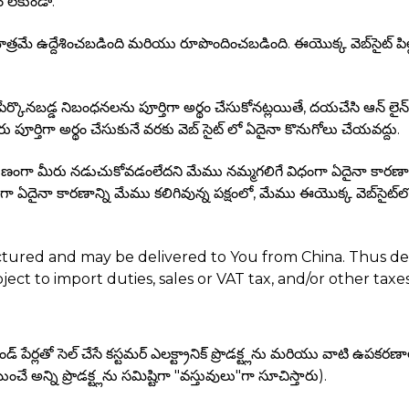
 లేకుండా.
ాత్రమే ఉద్దేశించబడింది మరియు రూపొందించబడింది. ఈయొక్క వెబ్‌సైట్‌ 
నబడ్డ నిబంధనలను పూర్తిగా అర్థం చేసుకోనట్లయితే, దయచేసి ఆన్ లైన్ కాంట
తిగా అర్థం చేసుకునే వరకు వెబ్ సైట్ లో ఏదైనా కొనుగోలు చేయవద్దు.
ంగా మీరు నడుచుకోవడంలేదని మేము నమ్మగలిగే విధంగా ఏదైనా కారణాన్
గా ఏదైనా కారణాన్ని మేము కలిగివున్న పక్షంలో, మేము ఈయొక్క వెబ్‌సైట
ctured and may be delivered to You from China. Thus de
t to import duties, sales or VAT tax, and/or other taxes
 పేర్లతో సెల్ చేసే కస్టమర్ ఎలక్ట్రానిక్ ప్రొడక్ట్లను మరియు వాటి ఉప
యించే అన్ని ప్రొడక్ట్లను సమిష్టిగా "వస్తువులు"గా సూచిస్తారు).