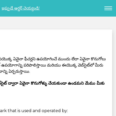
ఇప్పుడే ఆర్డర్ చెయ్యండి!
దానియొక్క ఏవైనా ఫీచర్లని ఉపయోగించే ముందు లేదా ఏవైనా కొనుగోలు
ఉపయోగాన్ని పరిపాలిస్తాయి మరియు ఈయొక్క వెబ్‌సైట్‌లో మీరు
్ని ఏర్పరుస్తాయి.
సైట్‌ ద్వారా ఏవైనా కొనుగోళ్ళు చేయకుండా ఉండమని మేము మీకు
mark that is used and operated by: