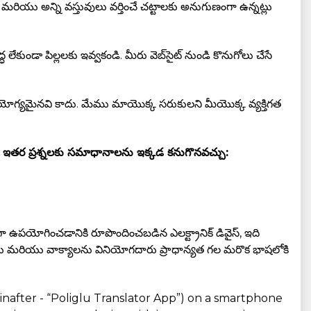
ియు అన్ని వస్తువులు వర్తించే చట్టాలకు అనుగుణంగా ఉన్నట్లు
కుండా పిల్లలకు ఇవ్వకండి. మీరు వెబ్‌సైట్ నుండి కొనుగోలు చేసే
యోగ్యమైనవి కాదు. మేము మాయొక్క సరుకులని మీయొక్క వ్యక్తిగత
ియు ఇతర ప్రశ్నలకు సమాధానాలను ఇక్కడ కనుగొనవచ్చు:
 ఉపయోగించడానికి రూపొందించబడిన ఎలక్ట్రానిక్ డివైస్, ఇది
దాలు మరియు వాక్యాలను వినియోగదారు ప్రాధాన్యత గల మరొక భాషలోకి
einafter - “Poliglu Translator App”) on a smartphone