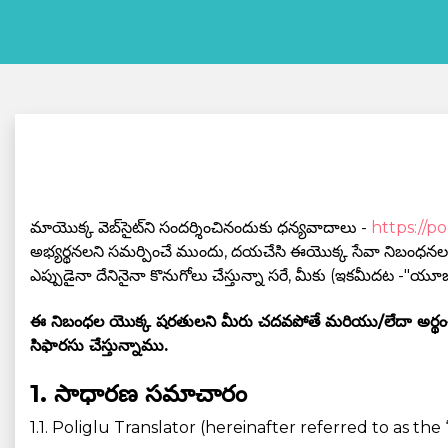
మాయొక్క వెబ్‌సైట్‌ని సందర్శించినందుకు ధన్యవాదాలు -
https://p
అభ్యర్థనలని సమర్పించే ముందు, దయచేసి ఈయొక్క సేవా నిబంధనలని
ఎప్పుడైనా దేనినైనా కొనుగోలు చేస్తున్నా సరే, మీకు (ఇకమీదట -"య
ఈ నిబంధల యొక్క షరతులని మీరు చదవపోతే మరియు/లేదా అర్థంచేసు
సిఫారసు చేస్తున్నాము.
1. సాధారణ సమాచారం
1.1. Poliglu Translator (hereinafter referred to as t