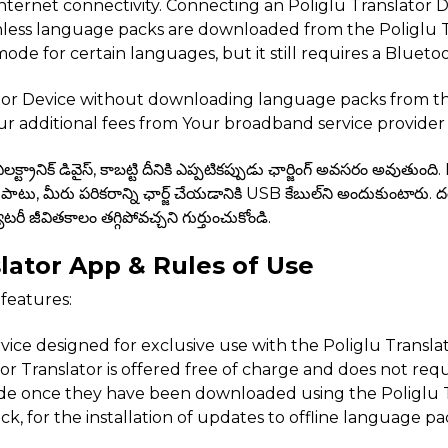
ternet connectivity. Connecting an Poliglu Translator De
s unless language packs are downloaded from the Poliglu
mode for certain languages, but it still requires a Bluet
slator Device without downloading language packs from t
ur additional fees from Your broadband service provider 
్ట్రానిక్ డివైస్, కాబట్టి దీనికి ఎప్పటికప్పుడు ఛార్జింగ్ అవసరం అవుతు
పాటు, మీరు పరికరాన్ని ఛార్జ్ చేయడానికి USB కేబుల్‌ని అందుకుంటారు.
ీ జీవితకాలం తగ్గిపోవచ్చని గుర్తుంచుకోండి.
slator App & Rules of Use
 features:
 service designed for exclusive use with the Poliglu Transl
Translator is offered free of charge and does not requir
ode once they have been downloaded using the Poliglu T
ck, for the installation of updates to offline language 