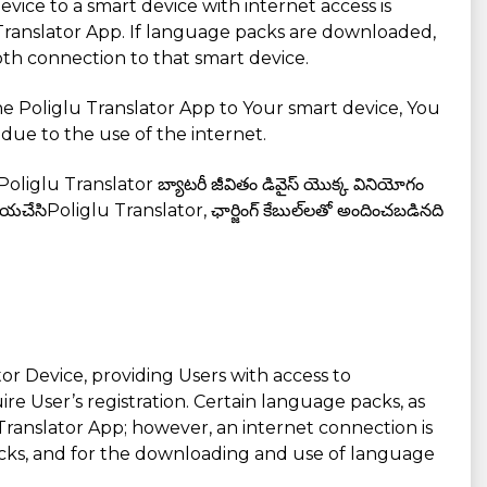
vice to a smart device with internet access is
 Translator App. If language packs are downloaded,
ooth connection to that smart device.
he Poliglu Translator App to Your smart device, You
due to the use of the internet.
ంది. Poliglu Translator బ్యాటరీ జీవితం డివైస్ యొక్క వినియోగం
 దయచేసిPoliglu Translator, ఛార్జింగ్ కేబుల్‌లతో అందించబడినది
ator Device, providing Users with access to
e User’s registration. Certain language packs, as
ranslator App; however, an internet connection is
packs, and for the downloading and use of language