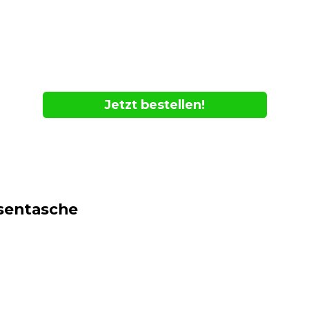
Jetzt bestellen!
- Nur online verfügbar
– solange der Vorrat reicht
sentasche