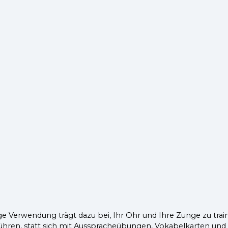
ge Verwendung trägt dazu bei, Ihr Ohr und Ihre Zunge zu tra
führen, statt sich mit Ausspracheübungen, Vokabelkarten un