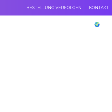
BESTELLUNG VERFOLGEN
KONTAKT
Poliglu Language Translator Device 🌍
SPAREN SIE bis zu
-70 %
Auf Alle Sammelbestellungen!