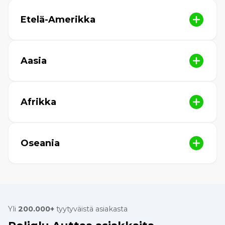
Etelä-Amerikka
Aasia
Afrikka
Oseania
Yli
200.000+
tyytyväistä asiakasta