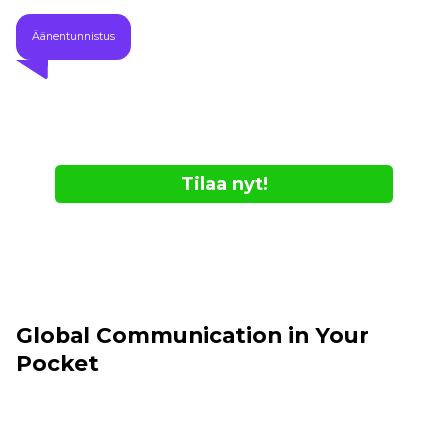
Äänentunnistus
Tilaa nyt!
- Saatavilla vain verkkokaupasta
- Niin kauan kuin tavaraa riittää
Global Communication in Your
Pocket