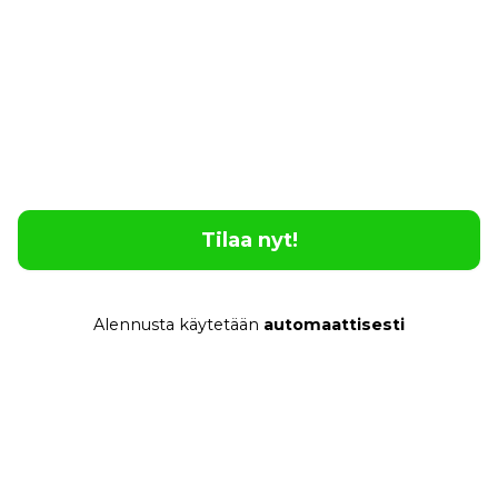
homework. With Poliglu, you can learn at your
own pace, whenever and wherever you want,
without the hassle.
Feel Safe and Confident
No matter where you are or what language is
spoken, Poliglu lets you communicate instantly
and effortlessly.
Tilaa nyt!
Alennusta käytetään
automaattisesti