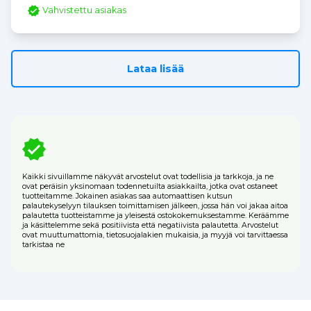
Vahvistettu asiakas
Lataa lisää
Kaikki sivuillamme näkyvät arvostelut ovat todellisia ja tarkkoja, ja ne
ovat peräisin yksinomaan todennetuilta asiakkailta, jotka ovat ostaneet
tuotteitamme. Jokainen asiakas saa automaattisen kutsun
palautekyselyyn tilauksen toimittamisen jälkeen, jossa hän voi jakaa aitoa
palautetta tuotteistamme ja yleisestä ostokokemuksestamme. Keräämme
ja käsittelemme sekä positiivista että negatiivista palautetta. Arvostelut
ovat muuttumattomia, tietosuojalakien mukaisia, ja myyjä voi tarvittaessa
tarkistaa ne