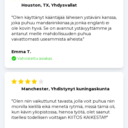
Houston, TX, Yhdysvallat
"Olen käyttänyt kääntäjää läheisen ystäväni kanssa,
joka puhuu mandariinikiinaa ja jonka englanti ei
ole kovin hyvä. Se on avannut ystävyyttämme ja
antanut meille mahdollisuuden puhua
vaivattomasti useammista aiheista."
Emma T.
Vahvistettu asiakas
Manchester, Yhdistynyt kuningaskunta
"Olen niin vaikuttunut tavasta, jolla voit puhua niin
monilla kielillä eikä menetä rytmiä, missä tämä oli,
kun kävin yliopistossa, hienoa työtä, olet saanut
itsellesi todellisen voittajan KIITOS KAIKESTA!!!"