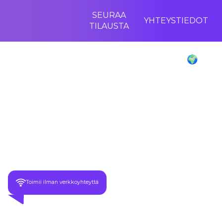
SEURAA
YHTEYSTIEDOT
TILAUSTA
Poliglu Language Translator Device 🌍
SÄÄSTÄ jopa
–70 %
Kaikista Pakettitilauksista!
Toimii ilman verkkoyhteyttä