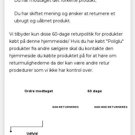
Du har modtaget det forkerte produkt;
Du har skiftet mening og ønsker at returnere et
ubrugt og uåbnet produkt.
Vi tilbyder kun disse 60-dage returpolitik for produkter
købt på denne hjemmeside/ Hvis du har købt "Poliglu"
produkter fra andre sælgere skal du kontakte den
hjemmeside du købte produktet på for at høre om
returmulighederne da der kan være andre retur
prodedurer som vi ikke har kontrol over.
Ordre modtaget
60 dage
KAN RETURNERES
KAN IKKE RETURNERES
Udfyld