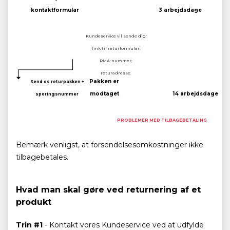
kontaktformular
3 arbejdsdage
Kundeservice vil sende dig:
link til returformular;
RMA-nummer;
returadresse.
Pakken er
Send os returpakken +
modtaget
14 arbejdsdage
sporingsnummer
PROBLEMER MED TILBAGEBETALING
Bemærk venligst, at forsendelsesomkostninger ikke
tilbagebetales.
Hvad man skal gøre ved returnering af et
produkt
Trin #1
- Kontakt vores Kundeservice ved at udfylde