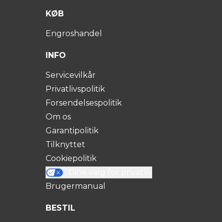
KØB
Engroshandel
INFO
Servicevilkår
Privatlivspolitik
Forsendelsespolitik
Om os
Garantipolitik
Tilknyttet
Cookiepolitik
Dine valg for privatliv
Brugermanual
BESTIL