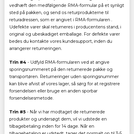
vedhæft den medfølgende RMA-formular på et synligt
sted på pakken, og send os returprodukterne til
returadressen, som er angivet i RMA-formularen .
Udefekte varer skal returneres i producentens stand, i
original og ubeskadiget emballage. For defekte varer
bedes du kontakte vores kundesupport, inden du
arrangerer returneringen.
Trin #4
- Udfyld RMA-formularen ved at angive
sporingsnummeret på den returnerede pakke og
transportøren. Returneringer uden sporingsnummer
kan blive afvist af vores lager, så sørg for at registrere
forsendelsen eller bruge en anden sporbar
forsendelsesmetode.
Trin #5
- Når vi har modtaget de returnerede
produkter og undersøgt dem, vil vi udstede en
tilbagebetaling inden for 14 dage. Når en
tilbagebetaling er udstedt, tager det normalt op til 3-5