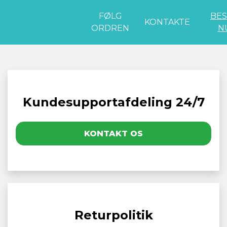
FØLG
BES
KONTAKTE
ORDREN
N
Kundesupportafdeling 24/7
KONTAKT OS
Returpolitik