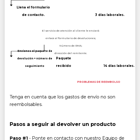
Llena el formulario
de contacto.
3 días laborales.
El servicio de atención al cliente le enviará:
enlace al formulario de devoluciones;
Número de RMA;
Envíenos el paquete de
dirección del remitente.
Paquete
devolución + número de
recibido
14 días laborales.
seguimiento
PROBLEMAS DE REEMBOLSO
Tenga en cuenta que los gastos de envío no son
reembolsables.
Pasos a seguir al devolver un producto
Paso #1
- Ponte en contacto con nuestro Equipo de