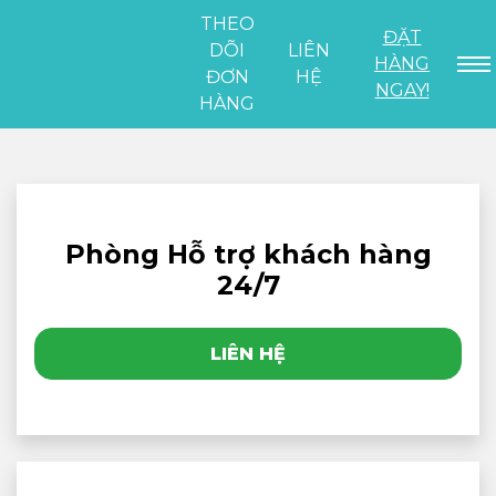
THEO
ĐẶT
DÕI
LIÊN
HÀNG
ĐƠN
HỆ
NGAY!
HÀNG
Phòng Hỗ trợ khách hàng
24/7
LIÊN HỆ