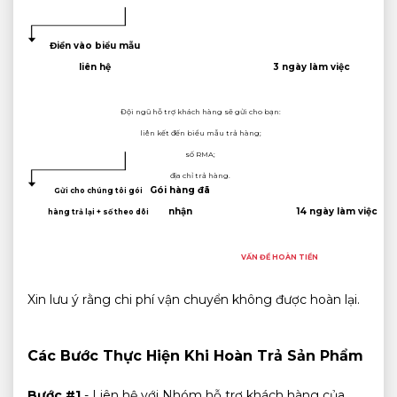
Điền vào biểu mẫu
liên hệ
3 ngày làm việc
Đội ngũ hỗ trợ khách hàng sẽ gửi cho bạn:
liên kết đến biểu mẫu trả hàng;
số RMA;
địa chỉ trả hàng.
Gói hàng đã
Gửi cho chúng tôi gói
nhận
14 ngày làm việc
hàng trả lại + số theo dõi
VẤN ĐỀ HOÀN TIỀN
Xin lưu ý rằng chi phí vận chuyển không được hoàn lại.
Các Bước Thực Hiện Khi Hoàn Trả Sản Phẩm
Bước #1
- Liên hệ với Nhóm hỗ trợ khách hàng của